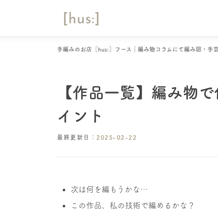
コ
ン
テ
ン
ツ
手編みのお店［hus:］フース｜編み物コラムにて編み図・手
へ
ス
キ
【作品一覧】編み物で
ッ
プ
イント
最終更新日：
2025-02-22
次は何を編もうかな…
この作品、私の技術で編めるかな？