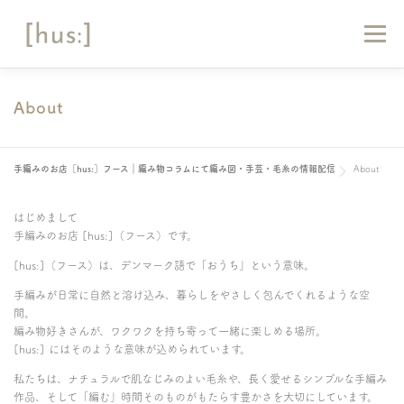
コ
ン
メニュー
テ
ン
ツ
へ
HOME
ABOUT
お知らせ
マガジン
About
ス
キ
ッ
ショップリスト
オンラインショップ
お問い合わせ
手編みのお店［hus:］フース｜編み物コラムにて編み図・手芸・毛糸の情報配信
About
プ
はじめまして
手編みのお店 [hus:]（フース）です。
[hus:]（フース）は、デンマーク語で「おうち」という意味。
手編みが日常に自然と溶け込み、暮らしをやさしく包んでくれるような空
間。
編み物好きさんが、ワクワクを持ち寄って一緒に楽しめる場所。
[hus:] にはそのような意味が込められています。
私たちは、ナチュラルで肌なじみのよい毛糸や、長く愛せるシンプルな手編み
作品、そして「編む」時間そのものがもたらす豊かさを大切にしています。