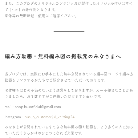
また、このブログのオリジナルコンテンツ及び製作したオリジナル作品はすべ
て [hus:] の著作物となります。
画像等の無断転載・使用はご遠慮ください。
編み方動画・無料編み図の掲載元のみなさまへ
当ブログでは、実際にお手本にした無料公開されている編み図ページや編み方
動画をリンクするかたちでご紹介させていただいております。
著作権をはじめ不備のないよう運営をしておりますが、万一不都合なことがあ
りましたら、お手数ですがご連絡いただけますと幸いです。
mail : shop.husofficial@gmail.com
Instagram :
hus.jp_customerjul_knitting24
みなさまが公開されているすてきな無料編み図や動画を、より多くの人に知っ
ていただくきっかけのひとつになれば光栄です。