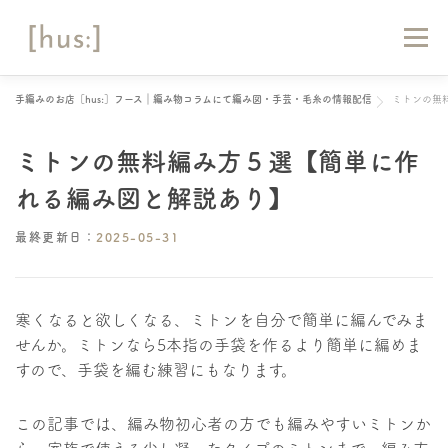
コ
ン
メニュー
テ
ン
ツ
手編みのお店［hus:］フース｜編み物コラムにて編み図・手芸・毛糸の情報配信
ミトンの無
へ
HOME
ABOUT
お知らせ
マガジン
ス
キ
ミトンの無料編み方５選【簡単に作
ッ
ショップリスト
オンラインショップ
お問い合わせ
プ
れる編み図と解説あり】
最終更新日：
2025-05-31
寒くなると欲しくなる、ミトンを自分で簡単に編んでみま
せんか。ミトンなら5本指の手袋を作るより簡単に編めま
すので、手袋を編む練習にもなります。
この記事では、編み物初心者の方でも編みやすいミトンか