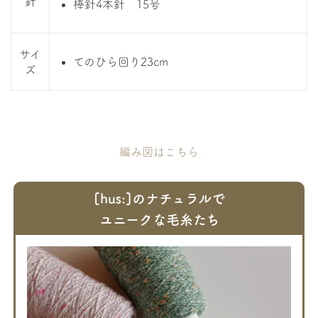
針
棒針4本針 15号
サイ
てのひら回り23cm
ズ
編み図はこちら
[hus:]のナチュラルで
ユニークな毛糸たち