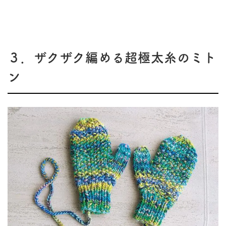
３．ザクザク編める超極太糸のミト
ン