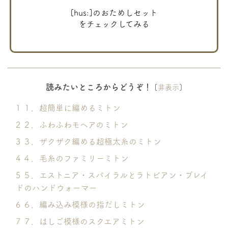
[hus:]のおためしセット
をチェックしてみる
読みたいところからどうぞ！
[
非表示
]
1
１．超簡単に編めるミトン
2
２．ふわふわモヘアのミトン
3
３．ザクザク編める超極太糸のミトン
4
４．毛糸のファミリーミトン
5
５．エストニア・スパイラルとラトビアン・ブレイ
ドのハンドウォーマー
6
６．編み込み模様の指だしミトン
7
７．はしご模様のスクエアミトン