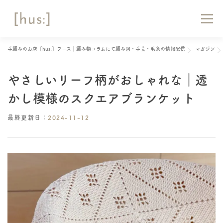
コ
ン
メニュー
テ
ン
ツ
手編みのお店［hus:］フース｜編み物コラムにて編み図・手芸・毛糸の情報配信
マガジン
へ
HOME
ABOUT
お知らせ
マガジン
ス
キ
やさしいリーフ柄がおしゃれな｜透
ッ
ショップリスト
オンラインショップ
お問い合わせ
プ
かし模様のスクエアブランケット
最終更新日：
2024-11-12