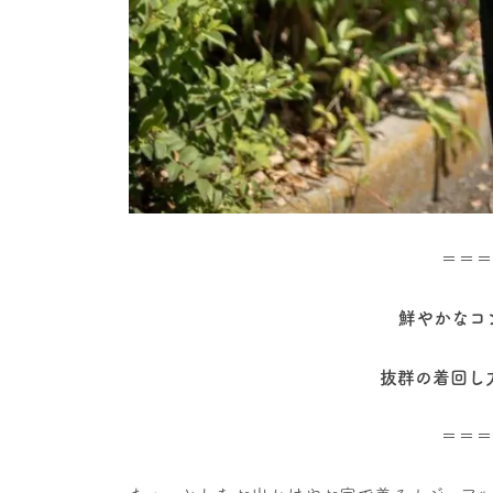
＝＝＝
鮮やかなコ
抜群の着回し
＝＝＝