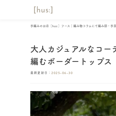
コ
ン
テ
ン
手編みのお店［hus:］フース｜編み物コラムにて編み図・手
ツ
へ
ス
キ
大人カジュアルなコーデ
ッ
プ
編むボーダートップス
最終更新日：
2025-06-30