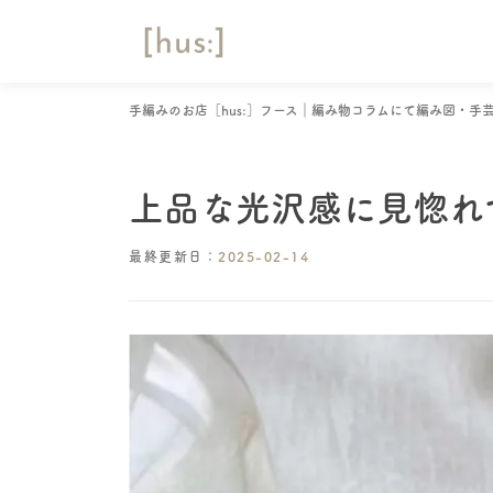
コ
ン
テ
ン
手編みのお店［hus:］フース｜編み物コラムにて編み図・手
ツ
へ
ス
キ
上品な光沢感に見惚れて
ッ
プ
最終更新日：
2025-02-14