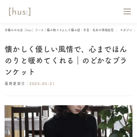
コ
ン
メニュー
テ
ン
ツ
手編みのお店［hus:］フース｜編み物コラムにて編み図・手芸・毛糸の情報配信
マガジン
へ
HOME
ABOUT
お知らせ
マガジン
ス
キ
懐かしく優しい風情で、心までほん
ッ
ショップリスト
オンラインショップ
お問い合わせ
プ
のりと暖めてくれる｜のどかなブラ
ンケット
最終更新日：
2025-03-31