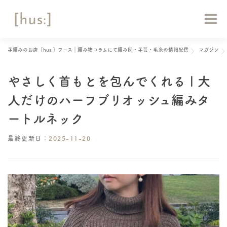
コ
ン
メニュー
テ
ン
ツ
手編みのお店［hus:］フース｜編み物コラムにて編み図・手芸・毛糸の情報配信
マガジン
へ
HOME
ABOUT
お知らせ
マガジン
ス
キ
やさしく首もとを包んでくれる | 大
ッ
ショップリスト
オンラインショップ
お問い合わせ
プ
人だけのハーフブリオッシュ編みタ
ートルネック
最終更新日：
2025-11-20