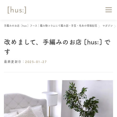
コ
ン
メニュー
テ
ン
ツ
手編みのお店［hus:］フース｜編み物コラムにて編み図・手芸・毛糸の情報配信
マガジン
へ
HOME
ABOUT
お知らせ
マガジン
ス
キ
改めまして、手編みのお店 [hus:] で
ッ
ショップリスト
オンラインショップ
お問い合わせ
プ
す
最終更新日：
2025-01-27