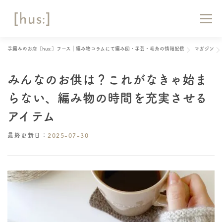
コ
ン
メニュー
テ
ン
ツ
手編みのお店［hus:］フース｜編み物コラムにて編み図・手芸・毛糸の情報配信
マガジン
へ
HOME
ABOUT
お知らせ
マガジン
ス
キ
みんなのお供は？これがなきゃ始ま
ッ
ショップリスト
オンラインショップ
お問い合わせ
プ
らない、編み物の時間を充実させる
アイテム
最終更新日：
2025-07-30