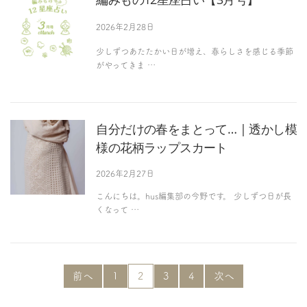
2026年2月28日
少しずつあたたかい日が増え、春らしさを感じる季節
がやってきま …
自分だけの春をまとって… | 透かし模
様の花柄ラップスカート
2026年2月27日
こんにちは。hus編集部の今野です。 少しずつ日が長
くなって …
前へ
1
2
3
4
次へ