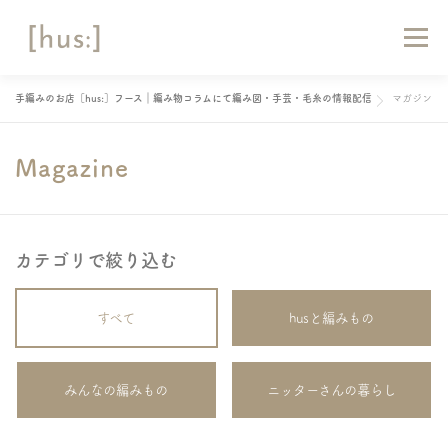
コ
ン
メニュー
テ
ン
ツ
手編みのお店［hus:］フース｜編み物コラムにて編み図・手芸・毛糸の情報配信
マガジン
へ
HOME
ABOUT
お知らせ
マガジン
ス
キ
Magazine
ッ
ショップリスト
オンラインショップ
お問い合わせ
プ
カテゴリで絞り込む
すべて
husと編みもの
みんなの編みもの
ニッターさんの暮らし