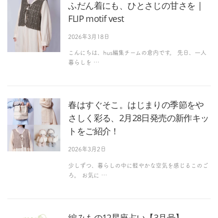
ふだん着にも、ひとさじの甘さを |
FLIP motif vest
2026年3月18日
こんにちは、hus編集チームの倉内です。 先日、一人
暮らしを …
春はすぐそこ。はじまりの季節をや
さしく彩る、2月28日発売の新作キッ
トをご紹介！
2026年3月2日
少しずつ、暮らしの中に軽やかな空気を感じるこのご
ろ。 お気に …
編みもの12星座占い【3月号】